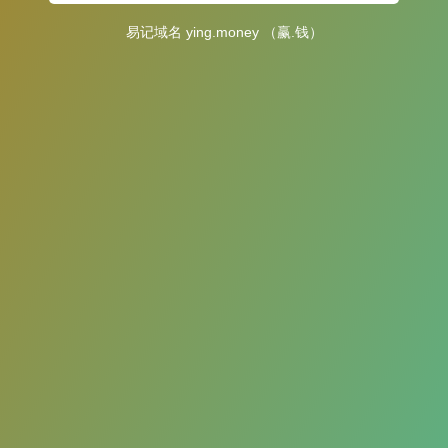
易记域名 ying.money （赢.钱）